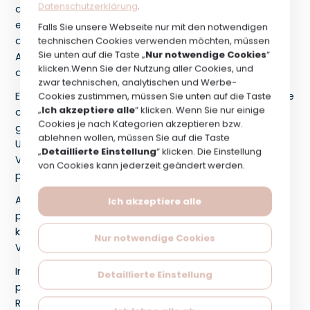
Datenschutzerklärung
.
auf der Grundlage des Abschlusses und der Erfüllung
eines Vertrages verarbeiten, können aufgrund der Art
Falls Sie unsere Webseite nur mit den notwendigen
der Verarbeitung bestimmte Möglichkeiten zur
technischen Cookies verwenden möchten, müssen
Sie unten auf die Taste „
Nur notwendige Cookies
“
Ausübung Ihrer oben aufgeführten Rechte
klicken.Wenn Sie der Nutzung aller Cookies, und
ausgeschlossen sein.
zwar technischen, analytischen und Werbe-
Es wurden gemäß den gesetzlichen Vorschriften solche
Cookies zustimmen, müssen Sie unten auf die Taste
„
Ich akzeptiere alle
“ klicken. Wenn Sie nur einige
organisatorischen und technischen Maßnahmen
Cookies je nach Kategorien akzeptieren bzw.
getroffen, um ein der Art, dem Umfang, den
ablehnen wollen, müssen Sie auf die Taste
Umständen, dem Zweck und den Risiken ihrer
„
Detaillierte Einstellung
“ klicken. Die Einstellung
Verarbeitung angemessenes Schutzniveau für die
von Cookies kann jederzeit geändert werden.
personenbezogenen Daten zu gewährleisten.
Alle Personen, die im Rahmen der Verarbeitung
Ich akzeptiere alle
personenbezogener Daten mit diesen in Berührung
kommen, sind zur gesetzlichen oder vertraglichen
Nur notwendige Cookies
Verschwiegenheit verpflichtet.
Im Falle einer Verletzung des Schutzes
Detaillierte Einstellung
personenbezogener Daten, die ein hohes Risiko für Ihre
Rechte und Freiheiten zur Folge haben könnte, werden